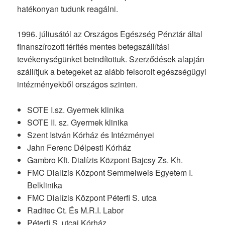
hatékonyan tudunk reagálni.
1996. júliusától az Országos Egészség Pénztár által
finanszírozott térítés mentes betegszállítási
tevékenységünket beindítottuk. Szerződések alapján
szállítjuk a betegeket az alább felsorolt egészségügyi
intézményekből országos szinten.
SOTE I.sz. Gyermek klinika
SOTE II. sz. Gyermek klinika
Szent István Kórház és Intézményei
Jahn Ferenc Délpesti Kórház
Gambro Kft. Dialízis Központ Bajcsy Zs. Kh.
FMC Dialízis Központ Semmelweis Egyetem I.
Belklinika
FMC Dialízis Központ Péterfi S. utca
Raditec Ct. És M.R.I. Labor
Péterfi S. utcai Kórház